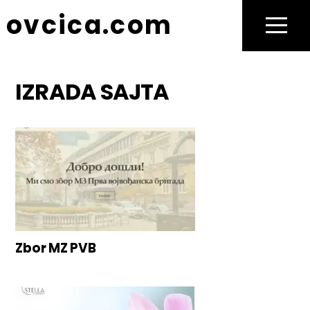
Skip
ovcica.com
to
Menu
content
IZRADA SAJTA
Zbor MZ PVB